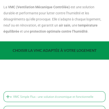
La
VMC (Ventilation Mécanique Contrôlée)
est une solution
durable et performante pour lutter contre l’humidité et les
désagréments qu’elle provoque. Elle s’adapte à chaque logement,
neuf ou en rénovation, et garantit un
air sain
, une
température
équilibrée
et une
protection optimale contre l’humidité
.
CHOISIR LA VMC ADAPTÉE À VOTRE LOGEMENT
🔹 VMC Simple Flux : une solution économique et fonctionnelle
🔸 VMC Double Flux : la technologie au service du confort et des
économies d’énergie