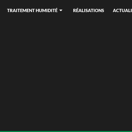
TRAITEMENT HUMIDITÉ
RÉALISATIONS
ACTUALI