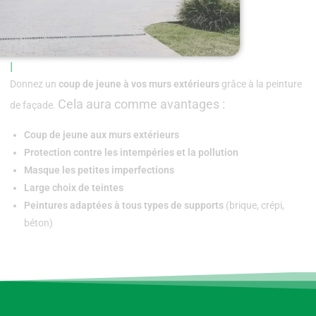
NOUS POUVONS
Donnez un
coup de jeune à vos murs extérieurs
grâce à la peinture
Cela aura comme avantages :
de façade.
Coup de jeune aux murs extérieurs
Protection contre les intempéries et la pollution
Masque les petites imperfections
Large choix de teintes
Peintures adaptées à tous types de supports
(brique, crépi,
béton)