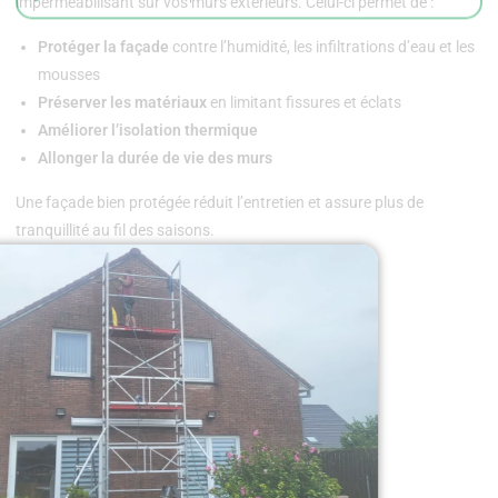
imperméabilisant sur vos murs extérieurs. Celui-ci permet de :
Protéger la façade
contre l’humidité, les infiltrations d’eau et les
mousses
Préserver les matériaux
en limitant fissures et éclats
Améliorer l’isolation thermique
Allonger la durée de vie des murs
Une façade bien protégée réduit l’entretien et assure plus de
tranquillité au fil des saisons.