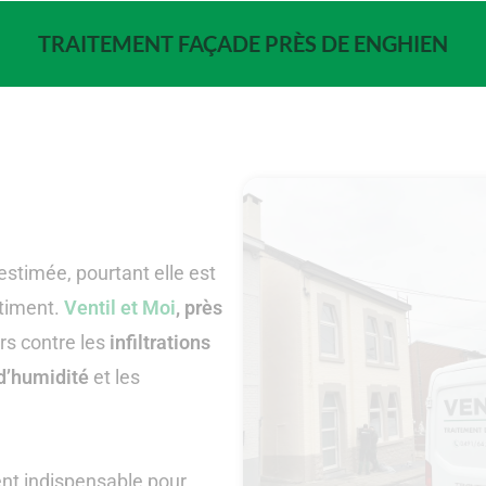
TRAITEMENT FAÇADE PRÈS DE ENGHIEN
stimée, pourtant elle est
âtiment.
Ventil et Moi
, près
rs contre les
infiltrations
d’humidité
et les
ent indispensable pour