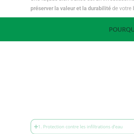
préserver la valeur et la durabilité
de votre 
POURQUO
1. Protection contre les infiltrations d’eau
2. Préservation de la performance thermique 
3. Amélioration de la qualité de l’air intérieur
4. Longévité et entretien du bâtiment