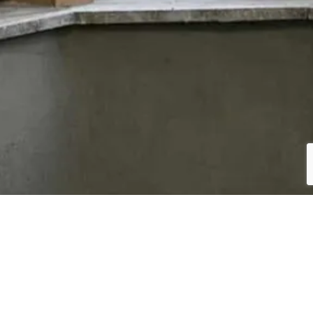
UN PROBLÈME D'HUMIDITÉ DES MURS PRÈS DE ENGHIEN ?
Un
problème d’humidité des murs près de Enghien
peut
rapidement endommager votre habitation.
Ventil et Moi, près de Enghien
, intervient pour traiter les causes
courantes :
humidité ascensionnelle
,
salpêtre
,
mérule
ou
moisissures
.