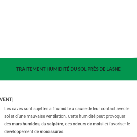
TRAITEMENT HUMIDITÉ DU SOL PRÈS DE LASNE
VENTIL & MOI
Les caves sont sujettes à l’humidité à cause de leur contact avec le
sol et d’une mauvaise ventilation. Cette humidité peut provoquer
des
murs humides
, du
salpêtre
, des
odeurs de moisi
et favoriser le
développement de
moisissures
.